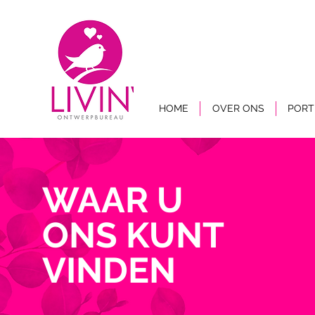
HOME
OVER ONS
PORT
WAAR
U
ONS
KUNT
VINDEN