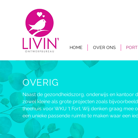
HOME
OVER ONS
PORT
OVERIG
Naast de gezondheidszorg, onderwijs en kantoor 
zowel kleine als grote projecten zoals bijvoorbeeld
theehuis voor WKU 't Fort. Wij denken graag mee 
een unieke passende ruimte te maken waar een ieder