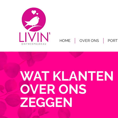
HOME
OVER ONS
PORT
WAT KLANTEN
OVER ONS
ZEGGEN