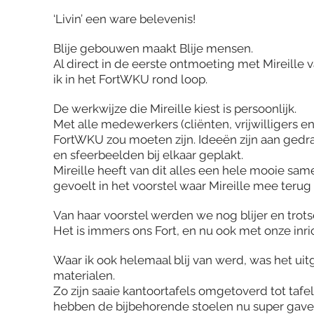
het is een groot feest! Er is in korte tijd heel 
‘Livin’ een ware belevenis!
Blije gebouwen maakt Blije mensen.
Al direct in de eerste ontmoeting met Mireille va
ik in het FortWKU rond loop.
De werkwijze die Mireille kiest is persoonlijk.
Met alle medewerkers (cliënten, vrijwilligers e
FortWKU zou moeten zijn. Ideeën zijn aan gedra
en sfeerbeelden bij elkaar geplakt.
Mireille heeft van dit alles een hele mooie sa
gevoelt in het voorstel waar Mireille mee terug k
Van haar voorstel werden we nog blijer en trots
Het is immers ons Fort, en nu ook met onze inric
Waar ik ook helemaal blij van werd, was het u
materialen.
Zo zijn saaie kantoortafels omgetoverd tot tafe
hebben de bijbehorende stoelen nu super gave 